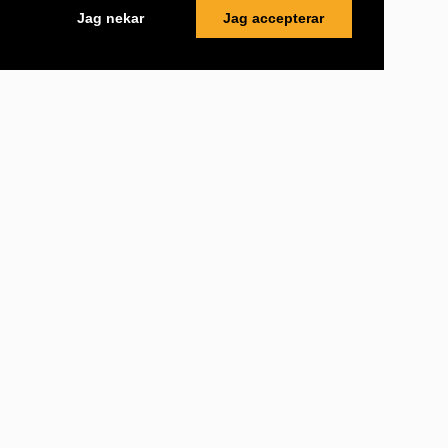
Jag nekar
Jag accepterar
Support
Hjälpavsnitt
Företaget
Om oss
Användarvillkor
Besöksadress
Allégatan 67
503 37
Borås
,
Sverige