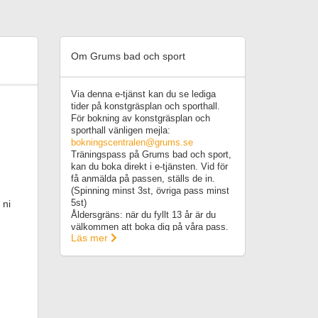
Om Grums bad och sport
Via denna e-tjänst kan du se lediga
tider på konstgräsplan och sporthall.
För bokning av konstgräsplan och
sporthall vänligen mejla:
bokningscentralen@grums.se
Träningspass på Grums bad och sport,
kan du boka direkt i e-tjänsten. Vid för
få anmälda på passen, ställs de in.
(Spinning minst 3st, övriga pass minst
 ni
5st)
Åldersgräns: när du fyllt 13 år är du
välkommen att boka dig på våra pass.
Läs mer
Varmt välkommen!