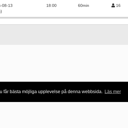
-08-13
18:00
60min
16
s)
 du får bästa möjliga upplevelse på denna webbsida.
Läs mer
taget
Besöksadress