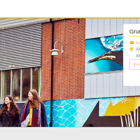
Gru
b
Ås
66
F