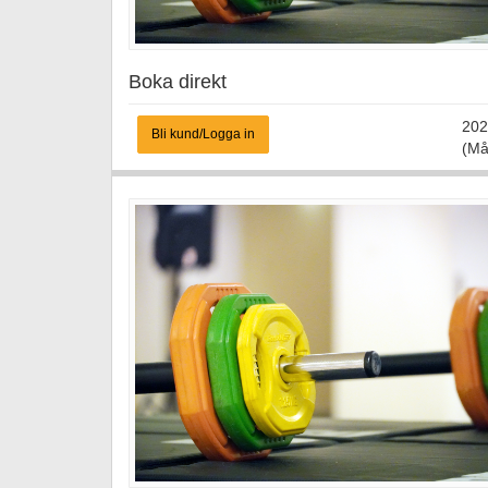
Boka direkt
202
Bli kund/Logga in
(Må