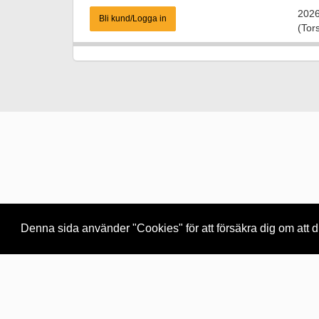
2026
Bli kund/Logga in
(Tor
Denna sida använder "Cookies" för att försäkra dig om att
Support
Före