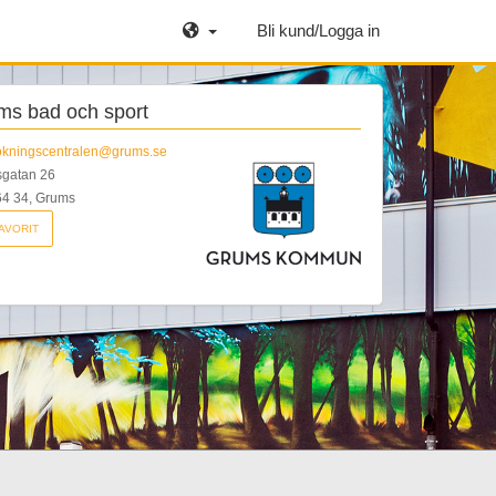
Bli kund/Logga in
ms bad och sport
okningscentralen@grums.se
gatan 26
4 34, Grums
AVORIT