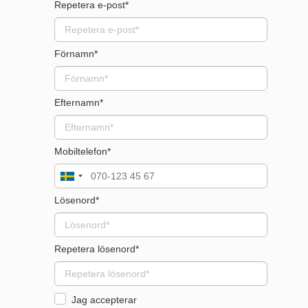
Repetera e-post*
E-
post
Förnamn*
Förnamn
Efternamn*
Efternamn
Mobiltelefon*
Telefon
Lösenord*
Lösenord
Repetera lösenord*
Lösenord
igen
Jag accepterar